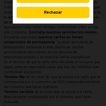
Además, nuestro equipo de
atención al cliente
estará en
todo momento disponible para que puedas aclarar cualquier
Rechazar
duda o consulta. Puedes contactar con nosotros a través de
tu área de cliente, la App de Jazztel LUZ y GAS, o a través
de nuestro teléfono.
Aprovecha todas estas ventajas contratando online en tan
sólo 2 minutos.
Contrata nuestros servicios hoy mismo.
Recuerda que todas
nuestras tarifas no tienen
compromiso de permanencia
. También disfrutarás de
promociones exclusivas si eres cliente de Jazztel,
aprovechando descuentos en los servicios de
telecomunicaciones o en nuestras tarifas energéticas.
En el servicio de gas la tarifa está vinculada al consumo que
hagas, pero es importante saber que hay dos términos que
condicionan ese precio:
Término fijo
: es el coste fijo que se asocia a la tarifa que te
corresponda por el suministro de GAS independientemente
del consumo que hayas realizado.
Término variable:
es el coste que se asocia a la tarifa,
directamente condicionado por el consumo que hayas
realizado.