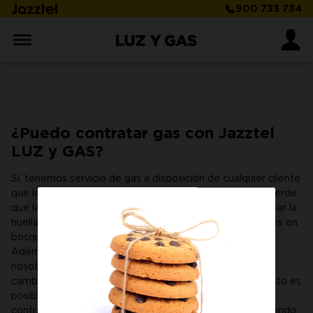
900 733 734
¿Puedo contratar gas con Jazztel
LUZ y GAS?
Sí, tenemos servicio de gas a disposición de cualquier cliente
que lo solicite. Además, nuestra tarifa de GAS es más verde
que las demás, ya que nos comprometemos a compensar la
huella de carbono de nuestros clientes plantando árboles en
bosques y entornos que lo necesiten.
Además, contratando la
Tarifa Estable de GAS
con
nosotros dispones de las mismas facilidades tanto para
cambiar de compañía con un servicio como con otro. Esto es
posible porque la distribuidora de gas que tengas ahora
contratada nos informa de tus datos de consumo, pudiendo