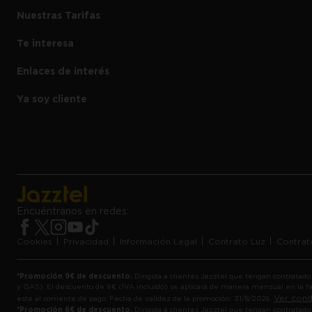
Nuestras Tarifas
Tarifa de LUZ
Te interesa
Tarifa de LUZ Negocios
Nosotros
Tarifa de GAS
Enlaces de interés
Plan amigo
Soy cliente Jazztel
Ayuda y Preguntas Frecuentes
Compara tu factura de luz
Tarifa de LUZ segunda Vivienda
Ya soy cliente
Contacta con Nosotros
Noticias
Tarifa de LUZ comunidad de vecinos
Área de cliente
Condiciones descuento en telefonía
Ver versión en Euskera
App de Jazztel LUZ y GAS
Encuéntranos en redes:
Cookies
Privacidad
Información Legal
Contrato Luz
Contrat
*Promoción 9€ de descuento.
Dirigida a clientes Jazztel que tengan contratado
y GAS). El descuento de 9€ (IVA incluido) se aplicará de manera mensual en la fac
Ver cond
esté al corriente de pago. Fecha de validez de la promoción: 31/8/2026.
*Promoción 6€ de descuento.
Dirigida a clientes Jazztel que tengan contratado