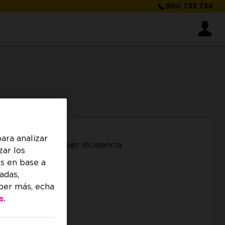
900 733 734
te:
ara analizar
y gestiona cualquier incidencia.
zar los
s en base a
adas,
aber más, echa
- 22.00 h.
s.