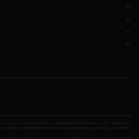
e luz y gas (o solo gas si tienen ya contratado anteriormente luz con Jazztel LUZ
e y cuando se mantengan activos los productos (luz, gas y teléfono) y el cliente
uz. El descuento de 6€ (IVA incluido) se aplicará de manera mensual en la factura