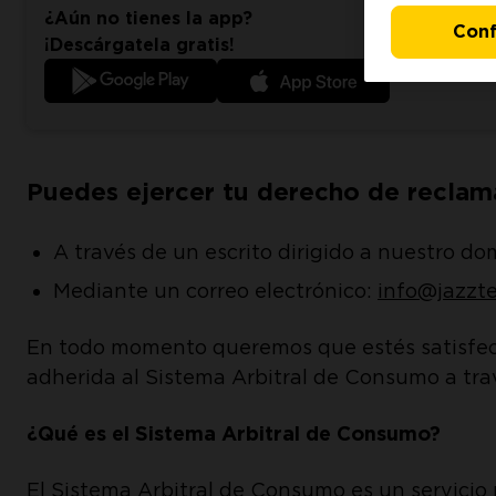
¿Aún no tienes la app?
Conf
¡Descárgatela gratis!
Puedes ejercer tu derecho de reclam
A través de un escrito dirigido a nuestro dom
Mediante un correo electrónico:
info@jazzt
En todo momento queremos que estés satisfecho
adherida al Sistema Arbitral de Consumo a tra
¿Qué es el Sistema Arbitral de Consumo?
El Sistema Arbitral de Consumo es un servicio 