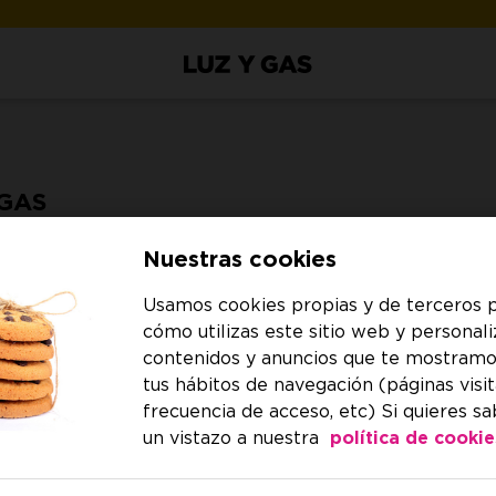
 GAS
do cualquiera de nuestros canales gratuitos.
Nuestras cookies
Atención al Clien
Usamos cookies propias y de terceros p
Consulta cualquier duda 
cómo utilizas este sitio web y personali
contenidos y anuncios que te mostramo
Teléfono:
900 622 691
tus hábitos de navegación (páginas visit
Horario:
frecuencia de acceso, etc) Si quieres s
De lunes a viernes: 9.00 
un vistazo a nuestra
política de cookie
Sábados: 9.00 - 15.00 h.