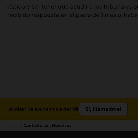
rápida y sin tener que acudir a los tribunales
recibido respuesta en el plazo de 1 mes o, habi
Sí, ¡llamadme!
¿Dudas? Te ayudamos a decidir
Inicio
Contacta con Nosotros