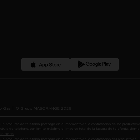
o Gas
© Grupo MASORANGE 2026
 un producto de telefonía postpago en el momento de la contratación de los productos d
tura de teléfono, con límite máximo el importe total de la factura de telefonía, siempr
iciones
 un producto de telefonía postpago en el momento de la contratación del producto de l