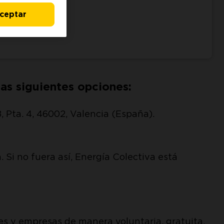
.com
ceptar
as siguientes opciones:
8, Pta. 4, 46002, Valencia (España).
Si no fuera así, Energía Colectiva está
es y empresas de manera voluntaria, gratuita,