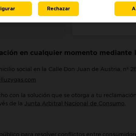
Email:
info@jazztelluzygas
igurar
Rechazar
A
ación en cualquier momento mediante l
icilio social en la Calle Don Juan de Austria, nº 2
elluzygas.com
 con la solución que se otorga a tu reclamación. 
vés de la
Junta Arbitral Nacional de Consumo
.
público para resolver conflictos entre consumidor