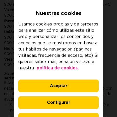
900 848 900 (Aragón, Castilla y León, Navarra, La Rioja y C.
Valenciana)
Nuestras cookies
800 760 706 (Cataluña)
Iberdrola Distribución:
Usamos cookies propias y de terceros
900 171 171
para analizar cómo utilizas este sitio
Unión Fenosa Distribución:
web y personalizar los contenidos y
900 111 999
anuncios que te mostramos en base a
900 111 444
Hidrocantábrico Distribución:
tus hábitos de navegación (páginas
900 907 001
visitadas, frecuencia de acceso, etc) Si
Viesgo Distribución:
quieres saber más, echa un vistazo a
900 118 866
nuestra
política de cookies.
¿Qué hacer si la respuesta de la distribuidora no es
satisfactoria?
Si la respuesta de la distribuidora no te ha convencido o
Aceptar
necesitas más información, puedes ponerte en contacto con
nosotros en Jazztel LUZ y GAS y estaremos encantados de
ayudarte. Además, tienes diferentes vías de contacto:
Configurar
Si eres cliente nuestro puedes descargar nuestra APP e
ingresar en tu área de cliente. Allí podrás controlar tu
cuenta y tu consumo y tendrás acceso a otras muchas