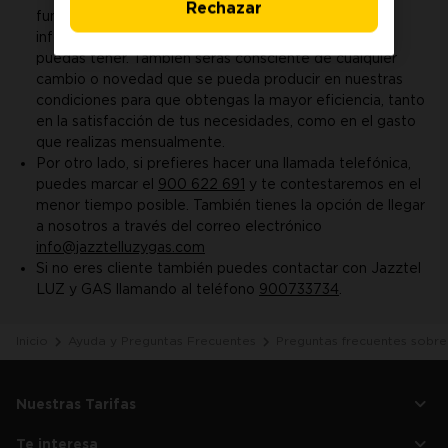
Rechazar
funcionalidades que te permitirán obtener más
información para solucionar cualquier incidencia que
puedas tener. También serás consciente de cualquier
cambio o novedad que se pueda producir en nuestras
condiciones para que obtengas la mayor eficiencia, tanto
en la satisfacción de tus necesidades, como en el gasto
que realizas mensualmente.
Por otro lado, si prefieres hacer una llamada telefónica,
puedes marcar el
900 622 691
y te contestaremos en el
menor tiempo posible. También tienes la opción de llegar
a nosotros a través del correo electrónico
info@jazztelluzygas.com
Si no eres cliente también puedes contactar con Jazztel
LUZ y GAS llamando al teléfono
900733734
.
Inicio
Ayuda y Preguntas Frecuentes
Preguntas frecuentes sobre
Nuestras Tarifas
Tarifa de LUZ
Te interesa