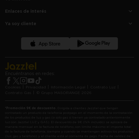
Tarifa de LUZ Negocios
Nosotros
Tarifa de GAS
Enlaces de interés
Plan amigo
Soy cliente Jazztel
Ayuda y Preguntas Frecuentes
Compara tu factura de luz
Tarifa de LUZ segunda Vivienda
Ya soy cliente
Contacta con Nosotros
Noticias
Tarifa de LUZ comunidad de vecinos
Área de cliente
Condiciones descuento en telefonía
Ver versión en Euskera
App de Jazztel LUZ y GAS
Encuéntranos en redes:
Cookies
Privacidad
Información Legal
Contrato Luz
Contrato Gas
© Grupo MASORANGE 2026
*Promoción 9€ de descuento.
Dirigida a clientes Jazztel que tengan
contratado un producto de telefonía postpago en el momento de la contratación
de los productos de luz y gas (o solo gas si tienen ya contratado anteriormente
luz con Jazztel LUZ y GAS). El descuento de 9€ (IVA incluido) se aplicará de
manera mensual en la factura de teléfono, con límite máximo el importe total
de la factura de telefonía, siempre y cuando se mantengan activos los productos
(luz, gas y teléfono) y el cliente esté al corriente de pago. Fecha de validez de