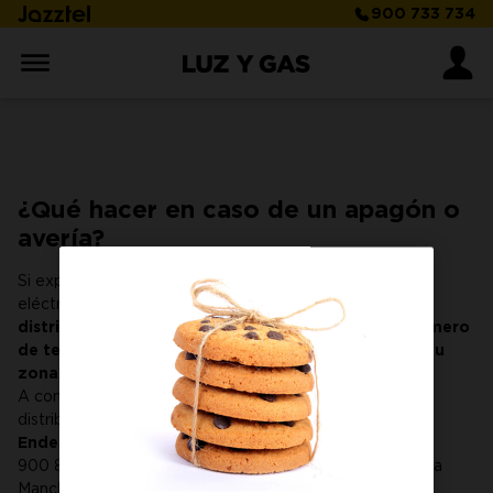
900 733 734
¿Qué hacer en caso de un apagón o
avería?
Si experimentas un apagón o avería en tu suministro
eléctrico, lo más rápido es que
contactes con tu
distribuidora
.
En tu factura podrás encontrar el número
de teléfono de la distribuidora correspondiente a tu
zona
.
A continuación, te dejamos los números de las cinco
distribuidoras más grandes:
Endesa Distribución:
900 850 840 (Andalucía, Extremadura, Murcia, Castilla la
Mancha)