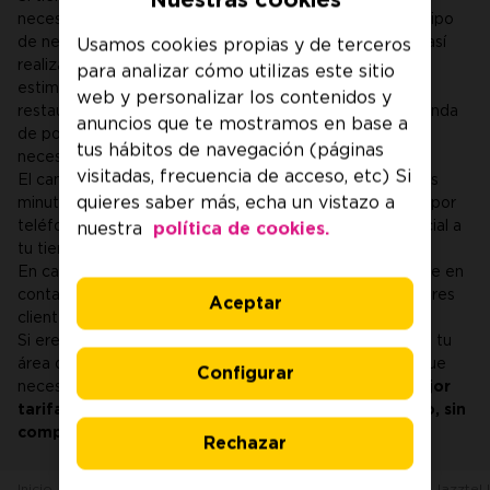
necesites acercarte más a los 15 kW. Ten en cuenta el tipo
de negocio que posees, de cara a la contratación para así
Usamos cookies propias y de terceros
realizar esa
para analizar cómo utilizas este sitio
estimación de potencia necesaria (por ejemplo, un
web y personalizar los contenidos y
restaurante con una gran cocina puede tener una demanda
anuncios que te mostramos en base a
de potencia alta). Revisa y estima bien tu potencia
tus hábitos de navegación (páginas
necesaria.
visitadas, frecuencia de acceso, etc) Si
El cambio a Jazztel LUZ y GAS se lleva a cabo en pocos
quieres saber más, echa un vistazo a
minutos y se puede hacer a través de la web, llamando por
teléfono al
900 733 734
o acudiendo de forma presencial a
nuestra
política de cookies.
tu tienda Jazztel de confianza.
En caso de duda con cualquier cuestión, puedes ponerte en
contacto con nosotros a través del
900 733 734
si no eres
Aceptar
cliente.
Si eres cliente, puedes llamar al
900 622 691
, acceder a tu
área de cliente o a la App y hacer todas las consultas que
Configurar
necesites.
Nosotros te ayudaremos a escoger la mejor
tarifa que se ajuste a las necesidades de tu negocio, sin
compromiso alguno.
Rechazar
Inicio
Ayuda y Preguntas Frecuentes
Otras dudas sobre Jazztel