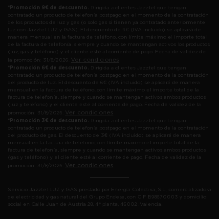
*Promoción 9€ de descuento.
Dirigida a clientes Jazztel que tengan
contratado un producto de telefonía postpago en el momento de la contratación
de los productos de luz y gas (o solo gas si tienen ya contratado anteriormente
luz con Jazztel LUZ y GAS). El descuento de 9€ (IVA incluido) se aplicará de
manera mensual en la factura de teléfono, con límite máximo el importe total
de la factura de telefonía, siempre y cuando se mantengan activos los productos
(luz, gas y teléfono) y el cliente esté al corriente de pago. Fecha de validez de
Ver condiciones
la promoción: 31/8/2026.
*Promoción 6€ de descuento.
Dirigida a clientes Jazztel que tengan
contratado un producto de telefonía postpago en el momento de la contratación
del producto de luz. El descuento de 6€ (IVA incluido) se aplicará de manera
mensual en la factura de teléfono, con límite máximo el importe total de la
factura de telefonía, siempre y cuando se mantengan activos ambos productos
(luz y teléfono) y el cliente esté al corriente de pago. Fecha de validez de la
Ver condiciones
promoción: 31/8/2026.
*Promoción 3€ de descuento.
Dirigida a clientes Jazztel que tengan
contratado un producto de telefonía postpago en el momento de la contratación
del producto de gas. El descuento de 3€ (IVA incluido) se aplicará de manera
mensual en la factura de teléfono, con límite máximo el importe total de la
factura de telefonía, siempre y cuando se mantengan activos ambos productos
(gas y teléfono) y el cliente esté al corriente de pago. Fecha de validez de la
Ver condiciones
promoción: 31/8/2026.
Servicio Jazztel LUZ y GAS prestado por Energía Colectiva, S.L., comercializadora
de electricidad y gas natural del Grupo Endesa, con CIF B98670003 y domicilio
social en Calle Juan de Austria 28, 4ª planta, 46002, Valencia.