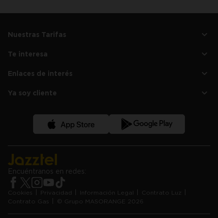
Nuestras Tarifas
Tarifa de LUZ
Te interesa
Tarifa de LUZ Negocios
Nosotros
Tarifa de GAS
Enlaces de interés
Plan amigo
Soy cliente Jazztel
Ayuda y Preguntas Frecuentes
Compara tu factura de luz
Tarifa de LUZ segunda Vivienda
Ya soy cliente
Contacta con Nosotros
Noticias
Tarifa de LUZ comunidad de vecinos
Área de cliente
Condiciones descuento en telefonía
Ver versión en Euskera
App de Jazztel LUZ y GAS
Encuéntranos en redes:
Cookies
Privacidad
Información Legal
Contrato Luz
Contrato Gas
© Grupo MASORANGE 2026