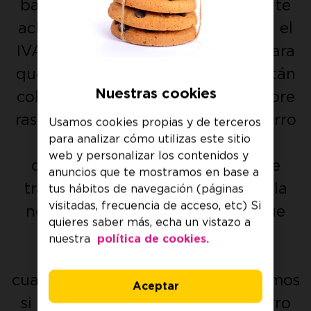
bajadas, ¡que también las hay!) y te
aclaramos en qué porcentaje está el
IVA de la luz en cada momento para
que sepas exactamente qué te están
Nuestras cookies
cobrando. Además, estamos siempre
rastreando las últimas ayudas ahorro
Usamos cookies propias y de terceros
para analizar cómo utilizas este sitio
energético disponibles para
web y personalizar los contenidos y
contártelas antes que nadie, y te
anuncios que te mostramos en base a
traducimos cualquier cambio en la
tus hábitos de navegación (páginas
visitadas, frecuencia de acceso, etc) Si
normativa placas solares para que
quieres saber más, echa un vistazo a
estés al día si te planteas el
nuestra
política de cookies.
autoconsumo. Y por supuesto,
cuando llega el momento, analizamos
Aceptar
si el famoso cambio de hora ahorro