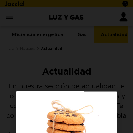
Eficiencia energética
Gas
Actualidad
Inicio
Noticias
Actualidad
Actualidad
En nuestra sección de actualidad te
lo explicamos todo sin alarmismos y
con palabras de andar por casa. Te
contamos la verdad cuando se habla
de la subida de la luz (o de las