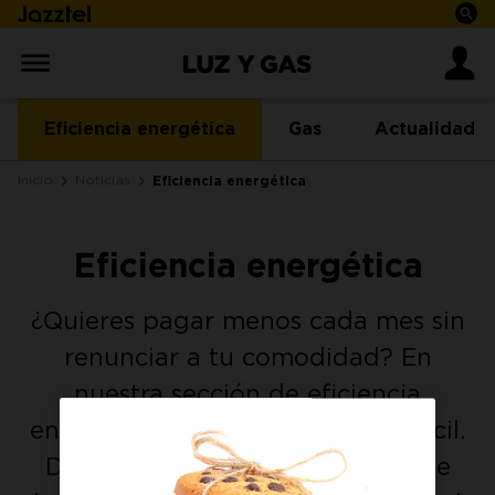
Eficiencia energética
Gas
Actualidad
Inicio
Noticias
Eficiencia energética
Eficiencia energética
¿Quieres pagar menos cada mes sin
renunciar a tu comodidad? En
nuestra sección de eficiencia
energética te lo ponemos muy fácil.
Descubre las mejores medidas de