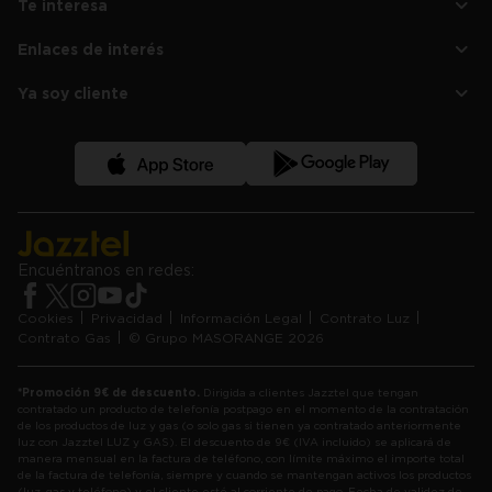
Te interesa
Tarifa de LUZ Negocios
Nosotros
Tarifa de GAS
Enlaces de interés
Plan amigo
Soy cliente Jazztel
Ayuda y Preguntas Frecuentes
Compara tu factura de luz
Tarifa de LUZ segunda Vivienda
Ya soy cliente
Contacta con Nosotros
Noticias
Tarifa de LUZ comunidad de vecinos
Área de cliente
Condiciones descuento en telefonía
Ver versión en Euskera
App de Jazztel LUZ y GAS
Encuéntranos en redes:
Cookies
Privacidad
Información Legal
Contrato Luz
Contrato Gas
© Grupo MASORANGE 2026
*Promoción 9€ de descuento.
Dirigida a clientes Jazztel que tengan
contratado un producto de telefonía postpago en el momento de la contratación
de los productos de luz y gas (o solo gas si tienen ya contratado anteriormente
luz con Jazztel LUZ y GAS). El descuento de 9€ (IVA incluido) se aplicará de
manera mensual en la factura de teléfono, con límite máximo el importe total
de la factura de telefonía, siempre y cuando se mantengan activos los productos
(luz, gas y teléfono) y el cliente esté al corriente de pago. Fecha de validez de