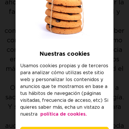
ahorro energético para que reducir la
factura de la luz sea una realidad y
no un comedero de cabeza. Te
contamos todo lo que necesitas saber
con total transparencia: desde cómo
conseguir el certificado de eficiencia
Nuestras cookies
energética sin líos, hasta los trucos
Usamos cookies propias y de terceros
más sencillos para notar de verdad el
para analizar cómo utilizas este sitio
ahorro de energía en el hogar.
web y personalizar los contenidos y
anuncios que te mostramos en base a
Olvídate de sorpresas y empieza a
tus hábitos de navegación (páginas
sacar el máximo partido a tu energía.
visitadas, frecuencia de acceso, etc) Si
Y si quieres ir un paso más allá para
quieres saber más, echa un vistazo a
nuestra
política de cookies.
tu vivienda o negocio con una
auditoría energética, aquí tienes toda