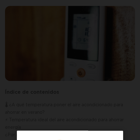
Índice de contenidos
🌡️ ¿A qué temperatura poner el aire acondicionado para
ahorrar en verano?
⚡ Temperatura ideal del aire acondicionado para ahorrar
energía
¿Por qué esta temperatura es la más eficiente?