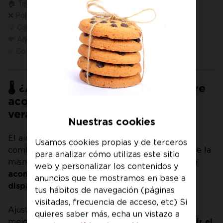
🏠 Temperatura recomendada según la estancia
❌ Poner el aire acondicionado a 18 °C no enfría antes
💡 Consejos para ahorrar con el aire acondicionado
💸 Ahorra en tu factura con Jazztel Luz y Gas
✅ Conclusión: confort y ahorro van de la mano
🌡️ ¿A qué temperatura poner el aire
acondicionado para ahorrar en
verano?
Nuestras cookies
El aire acondicionado es el mejor aliado para
Usamos cookies propias y de terceros
combatir el calor en verano. Pero surge siempre la
para analizar cómo utilizas este sitio
misma duda:
¿a qué temperatura poner el aire
web y personalizar los contenidos y
acondicionado para estar cómodo sin que se
anuncios que te mostramos en base a
dispare la factura de la luz?
tus hábitos de navegación (páginas
visitadas, frecuencia de acceso, etc) Si
Ajustar correctamente la temperatura no solo
quieres saber más, echa un vistazo a
mejora el confort, también es clave para
reducir el